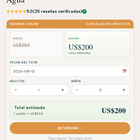
★★★★★
5.0
(35 reseñas verificadas)
✓
RESERVA ONLINE
CANCELACIÓN GRATUITA
ANTES
AHORA
US$200
US$250
USD / PERSONA
FECHA DEL TOUR
📅
ADULTOS
NIÑOS
−
+
−
+
1
0
US$
200
Total estimado
1 adulto × US$200
RESERVAR ›
Pago seguro · Sin cargos extra