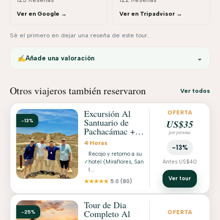
Ver en Google →
Ver en Tripadvisor →
Sé el primero en dejar una reseña de este tour.
✍️
Añade una valoración
⌄
Otros viajeros también reservaron
Ver todos
Excursión Al
OFERTA
Santuario de
-13%
US$35
Pachacámac +
por persona
Museo con
4 Horas
Recojo a Hotel
-13%
Recojo y retorno a su
✓
hotel (Miraflores, San
Antes US$40
I...
Ver tour
★★★★★
5.0
(80)
Tour de Dia
Completo Al
-25%
OFERTA