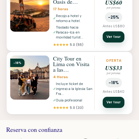
Oasis de
US$60
Huacachina +
por persona
17 horas
Islas Ballestas en
Recojo a hotel y
Paracas
-25%
✓
retorno a hotel.
Antes US$80
Traslado hacia
✓
Paracas-Ica en
Ver tour
movilidad turíst...
★★★★★
5.0
(55)
City Tour en
OFERTA
Lima con Visita
-18%
US$33
a las
por persona
Catacumbas,
4 Horas
Centro Histórico
-18%
Incluye ticket de
y Recojo a Hotel
✓
ingreso a la Iglesia San
Antes US$40
Fra...
✓
Guía profesional
Ver tour
★★★★★
5.0
(33)
Reserva con confianza