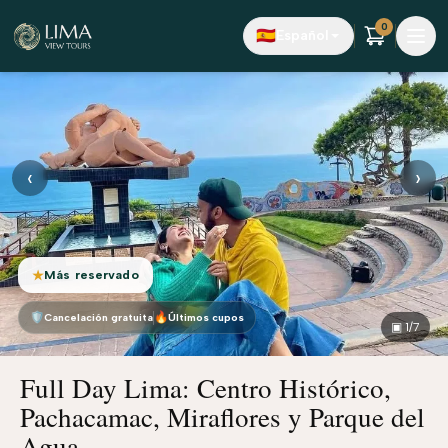
Saltar al contenido principal
0
🇪🇸
Español
‹
›
Más reservado
★
🛡
🔥
Cancelación gratuita
Últimos cupos
▣
1
/7
Full Day Lima: Centro Histórico,
Pachacamac, Miraflores y Parque del
Agua