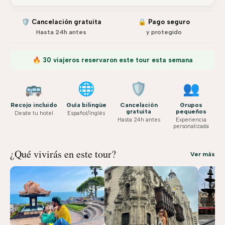
🛡️ Cancelación gratuita
🔒 Pago seguro
Hasta 24h antes
y protegido
🔥 30 viajeros reservaron este tour esta semana
🚌
🌐
🛡️
👥
Recojo incluido
Guía bilingüe
Cancelación
Grupos
gratuita
pequeños
Desde tu hotel
Español/Inglés
Hasta 24h antes
Experiencia
personalizada
¿Qué vivirás en este tour?
Ver más