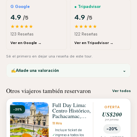
G Google
● Tripadvisor
4.9
4.9
/5
/5
★★★★★
★★★★★
123 Reseñas
122 Reseñas
Ver en Google →
Ver en Tripadvisor →
Sé el primero en dejar una reseña de este tour.
✍️
Añade una valoración
⌄
Otros viajeros también reservaron
Ver todos
Full Day Lima:
OFERTA
Centro Histórico,
-20%
US$200
Pachacamac,
por persona
Miraflores y
11 Hrs
Parque del Agua
-20%
Incluye ticket de
✓
ingreso a todos los