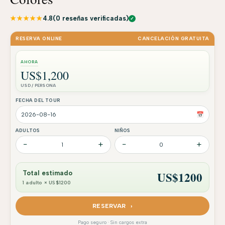
★★★★★
4.8
(0 reseñas verificadas)
✓
RESERVA ONLINE
CANCELACIÓN GRATUITA
AHORA
US$1,200
USD / PERSONA
FECHA DEL TOUR
📅
ADULTOS
NIÑOS
−
+
−
+
1
0
US$
1200
Total estimado
1 adulto × US$1200
RESERVAR ›
Pago seguro · Sin cargos extra