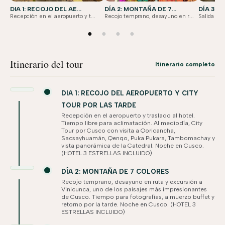
DIA 1: RECOJO DEL AE...
DÍA 2: MONTAÑA DE 7...
DÍA 3: 
Recepción en el aeropuerto y t...
Recojo temprano, desayuno en r...
Salida des
●
●
●
●
Itinerario del tour
Itinerario completo
DIA 1: RECOJO DEL AEROPUERTO Y CITY
TOUR POR LAS TARDE
Recepción en el aeropuerto y traslado al hotel.
Tiempo libre para aclimatación. Al mediodía, City
Tour por Cusco con visita a Qoricancha,
Sacsayhuamán, Qenqo, Puka Pukara, Tambomachay y
vista panorámica de la Catedral. Noche en Cusco.
(HOTEL 3 ESTRELLAS INCLUIDO)
DÍA 2: MONTAÑA DE 7 COLORES
Recojo temprano, desayuno en ruta y excursión a
Vinicunca, uno de los paisajes más impresionantes
de Cusco. Tiempo para fotografías, almuerzo buffet y
retorno por la tarde. Noche en Cusco. (HOTEL 3
ESTRELLAS INCLUIDO)