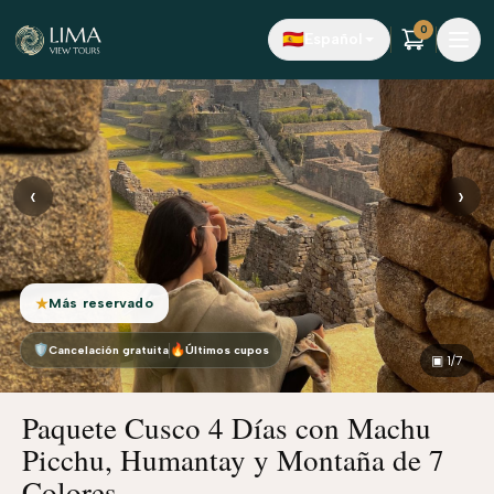
Saltar al contenido principal
0
🇪🇸
Español
‹
›
Más reservado
★
🛡
🔥
Cancelación gratuita
Últimos cupos
▣
1
/7
Paquete Cusco 4 Días con Machu
Picchu, Humantay y Montaña de 7
Colores