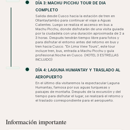
DÍA 3: MACHU PICCHU TOUR DE DIA
COMPLETO
Salida desde Cusco hacia la estación de tren en
Ollantaytambo para continuar el viaje a Aguas
Calientes. Luego se realiza el ascenso en bus a
Machu Picchu, donde disfrutarán de una visita guiada
por la ciudadela con una duración aproximada de 2 a
3 horas. Después tendrán tiempo libre para fotos y
para disfrutar el entorno antes del retorno en bus y
tren hacia Cusco. "En Lima View Tours", este tour
incluye tren, bus, entrada a Machu Picchu y guía
profesional.Noche en Cusco. (HOTEL 3 ESTRELLAS
INCLUIDO)
DÍA 4: LAGUNA HUMANTAY Y TRASLADO AL
AEROPUERTO
En el último día visitaremos la espectacular Laguna
Humantay, famosa por sus aguas turquesas y
paisajes de montaña. Después de la excursión y del
tiempo para disfrutar el lugar, se realizará el retorno y
el traslado correspondiente para el aeropuerto.
Información importante