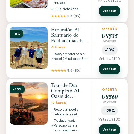
Antes US$250
museos
✓
Guia profesional
Ver tour
★★★★★
5.0
(35)
Excursión Al
OFERTA
Santuario de
-13%
US$35
Pachacámac +
por persona
Museo con
4 Horas
Recojo a Hotel
-13%
Recojo y retorno a su
✓
hotel (Miraflores, San
Antes US$40
I...
Ver tour
★★★★★
5.0
(80)
Tour de Dia
Completo Al
-25%
OFERTA
Oasis de
US$60
Huacachina +
por persona
17 horas
Islas Ballestas en
Recojo a hotel y
Paracas
-25%
✓
retorno a hotel.
Antes US$80
Traslado hacia
✓
Paracas-Ica en
Ver tour
movilidad turíst...