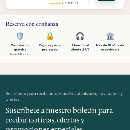
★★★★★
5.0
(55)
Reserva con confianza
🛡️
🔒
🎧
🏛️
Cancelación
Pago seguro y
Atención al
Más de 10 años de
gratuita
protegido
cliente 24/7
experiencia
Hasta 24h antes
Suscríbete para recibir información actualizada, novedades y
ofertas.
Suscríbete a nuestro boletín para
recibir noticias, ofertas y
promociones especiales.