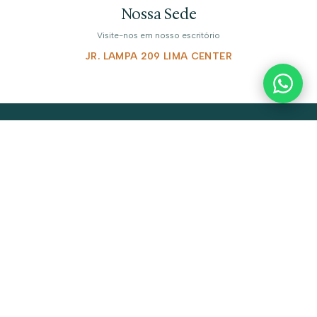
Nossa Sede
Visite-nos em nosso escritório
JR. LAMPA 209 LIMA CENTER
Inscreva-se para receber informações atualizadas, novidades
e ofertas.
Assine nossa newsletter para receber
notícias, ofertas e promoções
especiais.
Nome