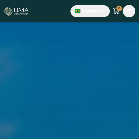
Pular para o conteúdo principal
0
🇧🇷
Português