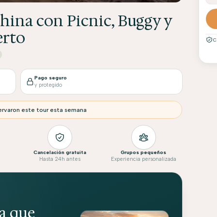
hina con Picnic, Buggy y
erto
C
Pago seguro
y protegido
ervaron este tour esta semana
Cancelación gratuita
Grupos pequeños
Hasta 24h antes
Experiencia personalizada
ia que