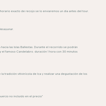
aproximadamente.
horario exacto de recojo se lo enviaremos un dia antes del tour.
desayunar.
acia las Islas Ballestas. Durante el recorrido se podrán
 y el famoso Candelabro. duración 1 hora con 30 minutos
a tradición vitivinícola de Ica y realizar una degustación de los
uerzo no incluido en el precio"