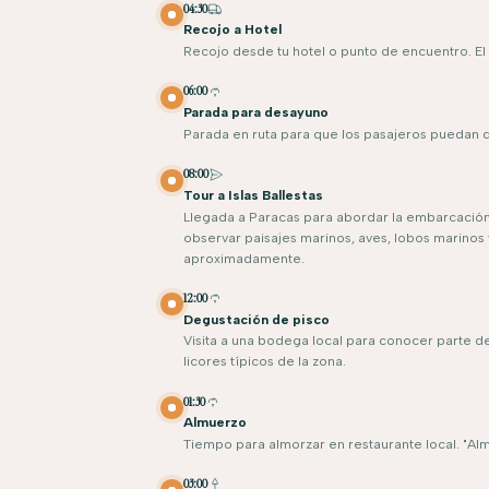
04:30
Recojo a Hotel
Recojo desde tu hotel o punto de encuentro. El 
06:00
Parada para desayuno
Parada en ruta para que los pasajeros puedan 
08:00
Tour a Islas Ballestas
Llegada a Paracas para abordar la embarcación h
observar paisajes marinos, aves, lobos marinos
aproximadamente.
12:00
Degustación de pisco
Visita a una bodega local para conocer parte de l
licores típicos de la zona.
01:30
Almuerzo
Tiempo para almorzar en restaurante local. "Alm
03:00