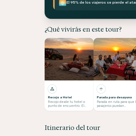
🌅
El 95% de los viajeros se pierde el at
¿Qué vivirás en este tour?
Recojo a Hotel
Parada para desayuno
Recojo desde tu hotel o
Parada en ruta para que 
punto de encuentro. El
pasajeros puedan
horario exacto de recojo se
desayunar.
lo enviaremos un dia
antes del tour.
Itinerario del tour