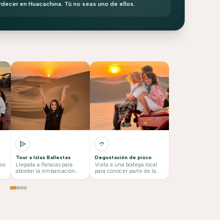
ardecer en Huacachina. Tú no seas uno de ellos.
Tour a Islas Ballestas
Degustación de pisco
los
Llegada a Paracas para
Visita a una bodega local
abordar la embarcación
para conocer parte de la
hacia las Islas Ballestas.
tradición vitivinícola de Ica
Durante el recorrido se
y realizar una degustación
podrán observar paisajes
de los licores típicos de la
marinos, aves, lobos
zona.
marinos y el famoso
Candelabro. duración 1
hora con 30 minutos