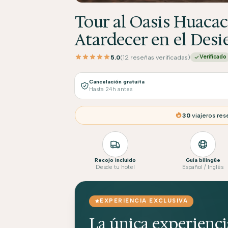
Tour al Oasis Huacac
Atardecer en el Desi
5.0
(12 reseñas verificadas)
Verificado
Cancelación gratuita
Hasta 24h antes
30
viajeros res
Recojo incluido
Guía bilingüe
Desde tu hotel
Español / Inglés
EXPERIENCIA EXCLUSIVA
La única experienc