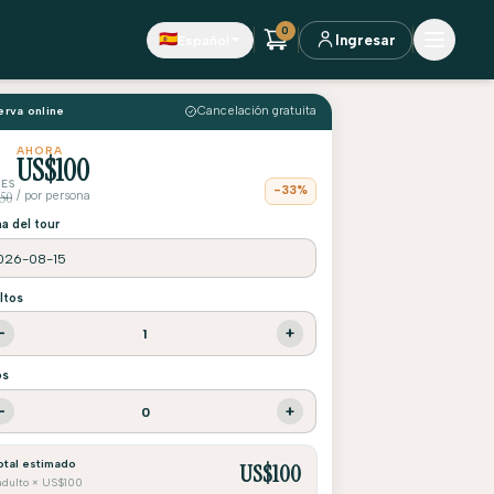
0
🇪🇸
Español
Ingresar
rva online
Cancelación gratuita
AHORA
US$100
ES
-33%
50
/ por persona
a del tour
ltos
−
+
1
os
−
+
0
otal estimado
US$
100
 adulto × US$100