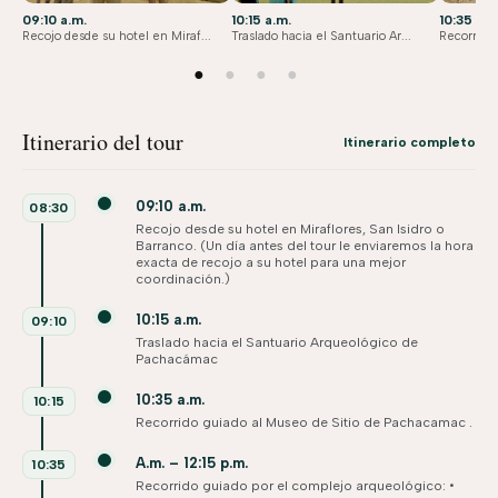
09:10 a.m.
10:15 a.m.
10:35 a.m
Recojo desde su hotel en Miraf...
Traslado hacia el Santuario Ar...
Recorrido 
●
●
●
●
Itinerario del tour
Itinerario completo
09:10 a.m.
08:30
Recojo desde su hotel en Miraflores, San Isidro o
Barranco. (Un día antes del tour le enviaremos la hora
exacta de recojo a su hotel para una mejor
coordinación.)
10:15 a.m.
09:10
Traslado hacia el Santuario Arqueológico de
Pachacámac
10:35 a.m.
10:15
Recorrido guiado al Museo de Sitio de Pachacamac .
A.m. – 12:15 p.m.
10:35
Recorrido guiado por el complejo arqueológico: •