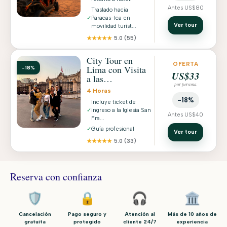
Antes US$80
Traslado hacia
✓
Paracas-Ica en
Ver tour
movilidad turíst...
★★★★★
5.0
(55)
City Tour en
OFERTA
Lima con Visita
-18%
US$33
a las
por persona
Catacumbas,
4 Horas
Centro Histórico
-18%
Incluye ticket de
y Recojo a Hotel
✓
ingreso a la Iglesia San
Antes US$40
Fra...
✓
Guía profesional
Ver tour
★★★★★
5.0
(33)
Reserva con confianza
🛡️
🔒
🎧
🏛️
Cancelación
Pago seguro y
Atención al
Más de 10 años de
gratuita
protegido
cliente 24/7
experiencia