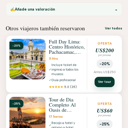
✍️
Añade una valoración
⌄
Otros viajeros también reservaron
Ver todos
Full Day Lima:
OFERTA
Centro Histórico,
-20%
US$200
Pachacamac,
por persona
Miraflores y
11 Hrs
Parque del Agua
-20%
Incluye ticket de
✓
ingreso a todos los
Antes US$250
museos
✓
Guia profesional
Ver tour
★★★★★
5.0
(35)
Tour de Dia
Completo Al
-25%
OFERTA
Oasis de
US$60
Huacachina +
por persona
17 horas
Islas Ballestas en
Recojo a hotel y
Paracas
-25%
✓
retorno a hotel.