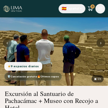
Saltar al contenido principal
0
🇪🇸
Español
‹
›
9 espacios diarios
★
🛡
🔥
Cancelación gratuita
Últimos cupos
▣
1
/6
Excursión al Santuario de
Pachacámac + Museo con Recojo a
Hotel