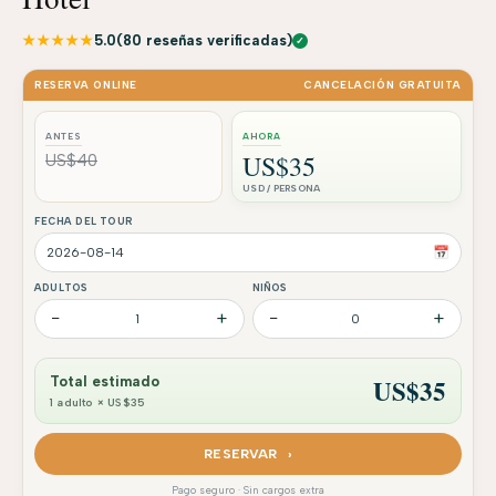
★★★★★
5.0
(80 reseñas verificadas)
✓
RESERVA ONLINE
CANCELACIÓN GRATUITA
ANTES
AHORA
US$35
US$40
USD / PERSONA
FECHA DEL TOUR
📅
ADULTOS
NIÑOS
−
+
−
+
1
0
US$
35
Total estimado
1 adulto × US$35
RESERVAR ›
Pago seguro · Sin cargos extra