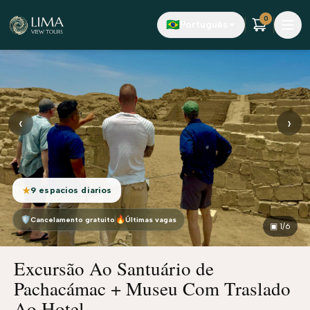
Pular para o conteúdo principal
0
🇧🇷
Português
‹
›
9 espacios diarios
★
🛡
🔥
Cancelamento gratuito
Últimas vagas
▣
1
/6
Excursão Ao Santuário de
Pachacámac + Museu Com Traslado
Ao Hotel