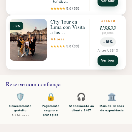
Ver tour
turístico...
★★★★★
5.0
(55)
City Tour en
OFERTA
Lima con Visita
-18%
US$33
a las
por pessoa
Catacumbas,
4 Horas
Centro Histórico
-18%
y Recojo a Hotel
★★★★★
5.0
(33)
Antes US$40
Ver tour
Reserve com confiança
🛡️
🔒
🎧
🏛️
Cancelamento
Pagamento
Atendimento ao
Mais de 10 anos
gratuito
seguro e
cliente 24/7
de experiência
protegido
Até 24h antes