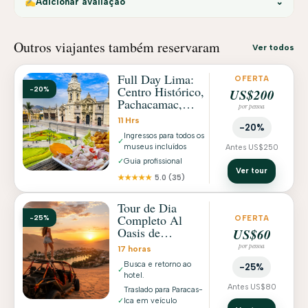
✍️
Adicionar avaliação
⌄
Outros viajantes também reservaram
Ver todos
Full Day Lima:
OFERTA
Centro Histórico,
-20%
US$200
Pachacamac,
por pessoa
Miraflores y
11 Hrs
Parque del Agua
-20%
Ingressos para todos os
✓
museus incluídos
Antes US$250
✓
Guia profissional
Ver tour
★★★★★
5.0
(35)
Tour de Dia
Completo Al
-25%
OFERTA
Oasis de
US$60
Huacachina +
por pessoa
17 horas
Islas Ballestas en
Busca e retorno ao
Paracas
-25%
✓
hotel.
Antes US$80
Traslado para Paracas-
✓
Ica em veículo