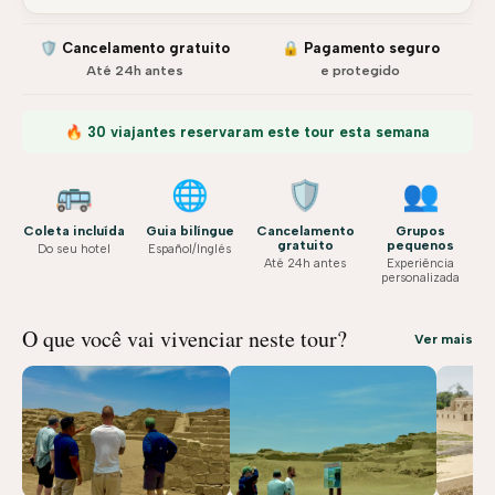
🛡️ Cancelamento gratuito
🔒 Pagamento seguro
Até 24h antes
e protegido
🔥 30 viajantes reservaram este tour esta semana
🚌
🌐
🛡️
👥
Coleta incluída
Guia bilíngue
Cancelamento
Grupos
gratuito
pequenos
Do seu hotel
Español/Inglés
Até 24h antes
Experiência
personalizada
O que você vai vivenciar neste tour?
Ver mais