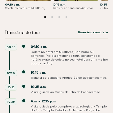
09:10 a.m.
10:15 a.m.
10:35 a.m
Coleta no hotel em Miraflores,...
Transfer ao Santuário Arqueoló...
Visita gui
●
●
●
●
Itinerário do tour
Itinerário completo
09:10 a.m.
08:30
Coleta no hotel em Miraflores, San Isidro ou
Barranco. (No dia anterior ao tour, enviaremos o
horário exato de coleta no seu hotel para uma melhor
coordenação.)
10:15 a.m.
09:10
Transfer ao Santuário Arqueológico de Pachacámac.
10:35 a.m.
10:15
Visita guiada ao Museu de Sítio de Pachacamac.
A.m. – 12:15 p.m.
10:35
Visita guiada pelo complexo arqueológico: • Templo
do Sol • Templo Pintado • Acllahuasi • Praça dos