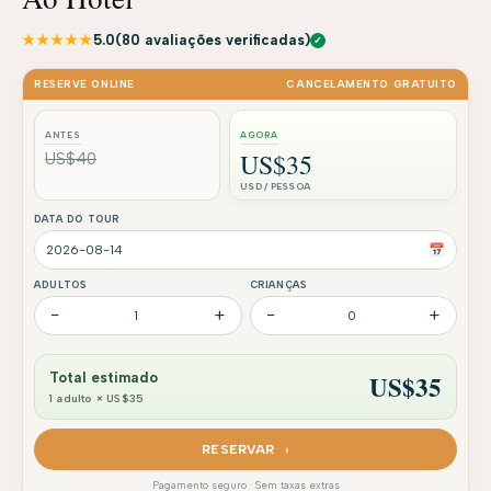
★★★★★
5.0
(80 avaliações verificadas)
✓
RESERVE ONLINE
CANCELAMENTO GRATUITO
ANTES
AGORA
US$35
US$40
USD / PESSOA
DATA DO TOUR
📅
ADULTOS
CRIANÇAS
−
+
−
+
1
0
US$
35
Total estimado
1 adulto × US$35
RESERVAR ›
Pagamento seguro · Sem taxas extras